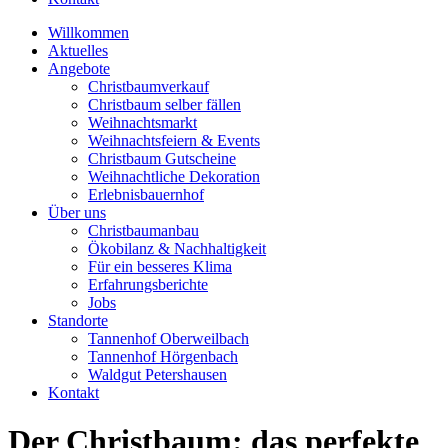
Willkommen
Aktuelles
Angebote
Christbaumverkauf
Christbaum selber fällen
Weihnachtsmarkt
Weihnachtsfeiern & Events
Christbaum Gutscheine
Weihnachtliche Dekoration
Erlebnisbauernhof
Über uns
Christbaumanbau
Ökobilanz & Nachhaltigkeit
Für ein besseres Klima
Erfahrungsberichte
Jobs
Standorte
Tannenhof Oberweilbach
Tannenhof Hörgenbach
Waldgut Petershausen
Kontakt
Der Christbaum: das perfekte