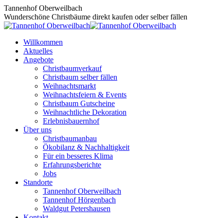
Zum
Tannenhof Oberweilbach
Inhalt
Wunderschöne Christbäume direkt kaufen oder selber fällen
springen
Willkommen
Aktuelles
Angebote
Christbaumverkauf
Christbaum selber fällen
Weihnachtsmarkt
Weihnachtsfeiern & Events
Christbaum Gutscheine
Weihnachtliche Dekoration
Erlebnisbauernhof
Über uns
Christbaumanbau
Ökobilanz & Nachhaltigkeit
Für ein besseres Klima
Erfahrungsberichte
Jobs
Standorte
Tannenhof Oberweilbach
Tannenhof Hörgenbach
Waldgut Petershausen
Kontakt