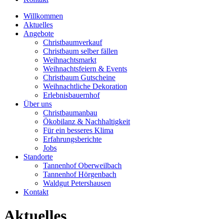
Willkommen
Aktuelles
Angebote
Christbaumverkauf
Christbaum selber fällen
Weihnachtsmarkt
Weihnachtsfeiern & Events
Christbaum Gutscheine
Weihnachtliche Dekoration
Erlebnisbauernhof
Über uns
Christbaumanbau
Ökobilanz & Nachhaltigkeit
Für ein besseres Klima
Erfahrungsberichte
Jobs
Standorte
Tannenhof Oberweilbach
Tannenhof Hörgenbach
Waldgut Petershausen
Kontakt
Aktuelles