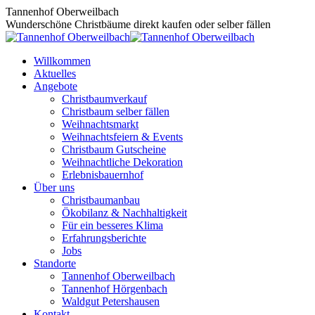
Zum
Tannenhof Oberweilbach
Inhalt
Wunderschöne Christbäume direkt kaufen oder selber fällen
springen
Willkommen
Aktuelles
Angebote
Christbaumverkauf
Christbaum selber fällen
Weihnachtsmarkt
Weihnachtsfeiern & Events
Christbaum Gutscheine
Weihnachtliche Dekoration
Erlebnisbauernhof
Über uns
Christbaumanbau
Ökobilanz & Nachhaltigkeit
Für ein besseres Klima
Erfahrungsberichte
Jobs
Standorte
Tannenhof Oberweilbach
Tannenhof Hörgenbach
Waldgut Petershausen
Kontakt