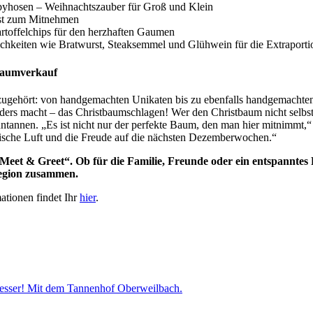
yhosen – Weihnachtszauber für Groß und Klein
st zum Mitnehmen
offelchips für den herzhaften Gaumen
hkeiten wie Bratwurst, Steaksemmel und Glühwein für die Extraportio
baumverkauf
azugehört: von handgemachten Unikaten bis zu ebenfalls handgemachte
rs macht – das Christbaumschlagen! Wer den Christbaum nicht selbst s
ntannen. „Es ist nicht nur der perfekte Baum, den man hier mitnimmt,“
frische Luft und die Freude auf die nächsten Dezemberwochen.“
Meet & Greet“. Ob für die Familie, Freunde oder ein entspannte
 Region zusammen.
ationen findet Ihr
hier
.
esser! Mit dem Tannenhof Oberweilbach.