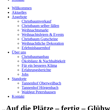
Willkommen
Aktuelles
Angebote
Christbaumverkauf
Christbaum selber fällen
Weihnachtsmarkt
Weihnachtsfeiern & Events
Christbaum Gutscheine
Weihnachtliche Dekoration
Erlebnisbauernhof
Über uns
Christbaumanbau
Ökobilanz & Nachhaltigkeit
Für ein besseres Klima
Erfahrungsberichte
Jobs
Standorte
Tannenhof Oberweilbach
Tannenhof Hörgenbach
Waldgut Petershausen
Kontakt
„Auf die Plätze – fertig – Glü