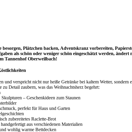
 besorgen, Plätzchen backen, Adventskranz vorbereiten, Papierst
fgaben als schön oder weniger schön eingeschätzt werden, ändert n
 am Tannenhof Oberweilbach!
östlichkeiten
 und verspricht nicht nur heiße Getränke bei kaltem Wetter, sondern 
be zu Detail zaubern, was das Weihnachtsherz begehrt:
n
d Skulpturen – Geschenkideen zum Staunen
erbilder
chmuck, perfekt für Haus und Garten
lgeschichten
sch zubereitetes Raclette-Brot
handgefertigt aus verschiedenen Materialien
 und wohlig warme Bettdecken