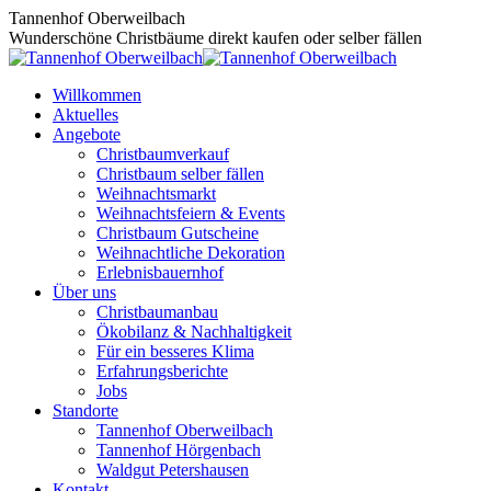
Zum
Tannenhof Oberweilbach
Inhalt
Wunderschöne Christbäume direkt kaufen oder selber fällen
springen
Willkommen
Aktuelles
Angebote
Christbaumverkauf
Christbaum selber fällen
Weihnachtsmarkt
Weihnachtsfeiern & Events
Christbaum Gutscheine
Weihnachtliche Dekoration
Erlebnisbauernhof
Über uns
Christbaumanbau
Ökobilanz & Nachhaltigkeit
Für ein besseres Klima
Erfahrungsberichte
Jobs
Standorte
Tannenhof Oberweilbach
Tannenhof Hörgenbach
Waldgut Petershausen
Kontakt