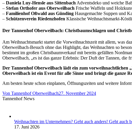
–
Daniela Luy-Hensle aus Sittenbach
Adventsdeko und weiche Bab
–
Stefan Orthofer aus Oberweilbach
Frische Waffeln und Holzkun
–
Familienhof Oßwald aus Günding
Hausgemachte Suppen und Kart
–
Schützenverein Riedenzhofen
Klassische Weihnachtsmarkt-Köstlic
Der Tannenhof Oberweilbach: Christbaumschlagen und Christ
Am Weihnachtsmarkt startet die Vorweihnachtszeit mit allem, was d
Oberweilbach-Besuch ohne das Highlight, das Weihnachten so besonde
bestimmt im großen Christbaumverkauf mit bereits gefällten Nordman
Oberweilbach, „es ist das ganze Erlebnis: Der Duft der Tannen, die 
Der Tannenhof Oberweilbach lädt ein zum vorweihnachtlichen „
Oberweilbach ist ein Event für alle Sinne und bringt die ganze
Am besten heute schon einplanen, Öffnungszeiten und weitere Inform
Von
Tannenhof Oberweilbach
27. November 2024
Tannenhof News
Weihnachten im Unternehmen? Geht auch anders! Geht auch b
17. Juni 2026