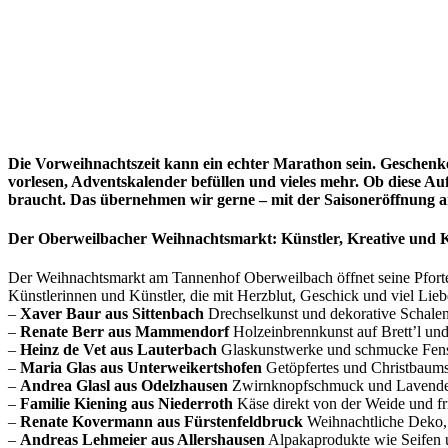
Die Vorweihnachtszeit kann ein echter Marathon sein. Geschenke
vorlesen, Adventskalender befüllen und vieles mehr. Ob diese Au
braucht. Das übernehmen wir gerne – mit der Saisoneröffnung
Der Oberweilbacher Weihnachtsmarkt: Künstler, Kreative und K
Der Weihnachtsmarkt am Tannenhof Oberweilbach öffnet seine Pforten
Künstlerinnen und Künstler, die mit Herzblut, Geschick und viel Lie
–
Xaver Baur aus Sittenbach
Drechselkunst und dekorative Schale
–
Renate Berr aus Mammendorf
Holzeinbrennkunst auf Brett’l un
–
Heinz de Vet aus Lauterbach
Glaskunstwerke und schmucke Fenst
–
Maria Glas aus Unterweikertshofen
Getöpfertes und Christbaums
–
Andrea Glasl aus Odelzhausen
Zwirnknopfschmuck und Lavende
–
Familie Kiening aus Niederroth
Käse direkt von der Weide und fri
–
Renate Kovermann aus Fürstenfeldbruck
Weihnachtliche Deko, 
–
Andreas Lehmeier aus Allershausen
Alpakaprodukte wie Seifen