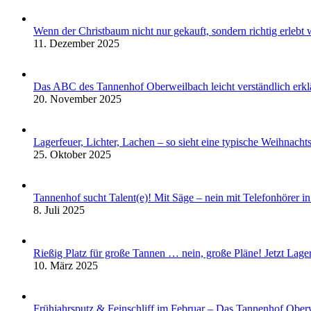
Wenn der Christbaum nicht nur gekauft, sondern richtig erleb
11. Dezember 2025
Das ABC des Tannenhof Oberweilbach leicht verständlich erklä
20. November 2025
Lagerfeuer, Lichter, Lachen – so sieht eine typische Weihnach
25. Oktober 2025
Tannenhof sucht Talent(e)! Mit Säge – nein mit Telefonhörer in
8. Juli 2025
Rießig Platz für große Tannen … nein, große Pläne! Jetzt La
10. März 2025
Frühjahrsputz & Feinschliff im Februar – Das Tannenhof Obe