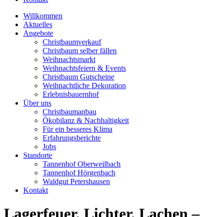
Willkommen
Aktuelles
Angebote
Christbaumverkauf
Christbaum selber fällen
Weihnachtsmarkt
Weihnachtsfeiern & Events
Christbaum Gutscheine
Weihnachtliche Dekoration
Erlebnisbauernhof
Über uns
Christbaumanbau
Ökobilanz & Nachhaltigkeit
Für ein besseres Klima
Erfahrungsberichte
Jobs
Standorte
Tannenhof Oberweilbach
Tannenhof Hörgenbach
Waldgut Petershausen
Kontakt
Lagerfeuer, Lichter, Lachen –