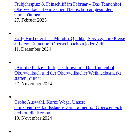
Frühjahrsputz & Feinschliff im Februar – Das Tannenhof
Oberweilbach Team sichert Nachschub an gesunden
Christbäumen
27. Februar 2025
Early Bird oder Last-Minute? Qualität, Service, faire Preise
auf dem Tannenhof Oberweilbach zu jeder Zeit!
11. Dezember 2024
„Auf die Plätze – fertig – Glühwein!“ Der Tannenhof
Oberweilbach und der Oberweilbacher Weihnachtsmarkt
starten (durch)
27. November 2024
Große Auswahl. Kurze Wege. Unsere
Christbaumverkaufsstände vom Tannenhof Oberweilbach
erobern die Region.
19. November 2024