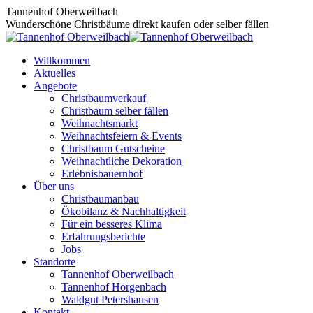
Zum
Tannenhof Oberweilbach
Inhalt
Wunderschöne Christbäume direkt kaufen oder selber fällen
springen
Willkommen
Aktuelles
Angebote
Christbaumverkauf
Christbaum selber fällen
Weihnachtsmarkt
Weihnachtsfeiern & Events
Christbaum Gutscheine
Weihnachtliche Dekoration
Erlebnisbauernhof
Über uns
Christbaumanbau
Ökobilanz & Nachhaltigkeit
Für ein besseres Klima
Erfahrungsberichte
Jobs
Standorte
Tannenhof Oberweilbach
Tannenhof Hörgenbach
Waldgut Petershausen
Kontakt