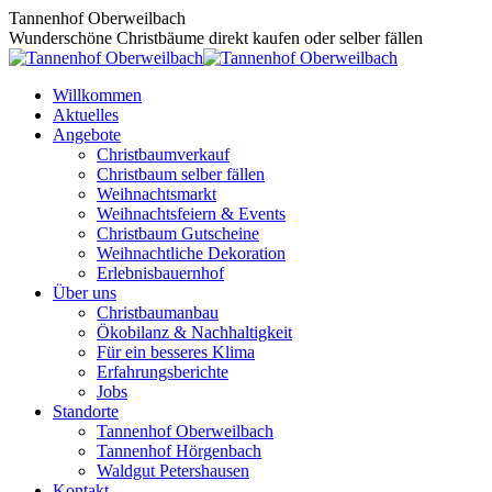
Zum
Tannenhof Oberweilbach
Inhalt
Wunderschöne Christbäume direkt kaufen oder selber fällen
springen
Willkommen
Aktuelles
Angebote
Christbaumverkauf
Christbaum selber fällen
Weihnachtsmarkt
Weihnachtsfeiern & Events
Christbaum Gutscheine
Weihnachtliche Dekoration
Erlebnisbauernhof
Über uns
Christbaumanbau
Ökobilanz & Nachhaltigkeit
Für ein besseres Klima
Erfahrungsberichte
Jobs
Standorte
Tannenhof Oberweilbach
Tannenhof Hörgenbach
Waldgut Petershausen
Kontakt