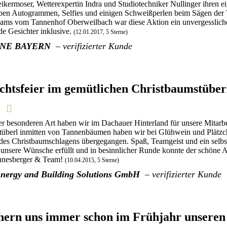
ikermoser, Wetterexpertin Indra und Studiotechniker Nullinger ihren
en Autogrammen, Selfies und einigen Schweißperlen beim Sägen der T
eams vom Tannenhof Oberweilbach war diese Aktion ein unvergessliche
de Gesichter inklusive.
(12.01.2017, 5 Sterne)
NE BAYERN
– verifizierter Kunde
htsfeier im gemütlichen Christbaumstüber
er besonderen Art haben wir im Dachauer Hinterland für unsere Mitarbe
tüberl inmitten von Tannenbäumen haben wir bei Glühwein und Plätz
 des Christbaumschlagens übergegangen. Spaß, Teamgeist und ein selb
t unsere Wünsche erfüllt und in besinnlicher Runde konnte der schöne
nnesberger & Team!
(10.04.2015, 5 Sterne)
nergy and Building Solutions GmbH
– verifizierter Kunde
hern uns immer schon im Frühjahr unsere