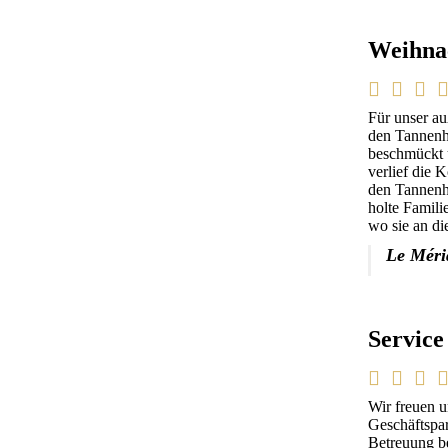
Weihna
Für unser a
den Tannenho
beschmückt u
verlief die 
den Tannenh
holte Famili
wo sie an d
Le Mér
Service
Wir freuen 
Geschäftspar
Betreuung be