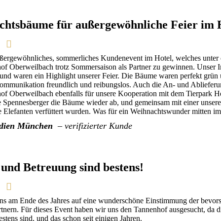
chtsbäume für außergewöhnliche Feier i
ußergewöhnliches, sommerliches Kundenevent im Hotel, welches unter d
f Oberweilbach trotz Sommersaison als Partner zu gewinnen. Unser In
nd waren ein Highlight unserer Feier. Die Bäume waren perfekt grün un
Kommunikation freundlich und reibungslos. Auch die An- und Ablieferun
of Oberweilbach ebenfalls für unsere Kooperation mit dem Tierpark 
e Spennesberger die Bäume wieder ab, und gemeinsam mit einer unserer
ie Elefanten verfüttert wurden. Was für ein Weihnachtswunder mitten 
idien München
– verifizierter Kunde
 und Betreuung sind bestens!
uns am Ende des Jahres auf eine wunderschöne Einstimmung der bevor
tnern. Für dieses Event haben wir uns den Tannenhof ausgesucht, da d
stens sind, und das schon seit einigen Jahren.