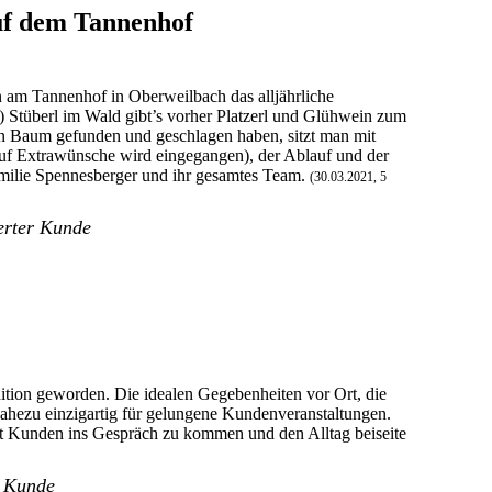
uf dem Tannenhof
en am Tannenhof in Oberweilbach das alljährliche
n) Stüberl im Wald gibt’s vorher Platzerl und Glühwein zum
 Baum gefunden und geschlagen haben, sitzt man mit
f Extrawünsche wird eingegangen), der Ablauf und der
Familie Spennesberger und ihr gesamtes Team.
(30.03.2021, 5
erter Kunde
ition geworden. Die idealen Gegebenheiten vor Ort, die
ahezu einzigartig für gelungene Kundenveranstaltungen.
mit Kunden ins Gespräch zu kommen und den Alltag beiseite
r Kunde