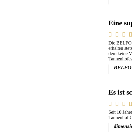
Eine su
Die BELFOR 
erhalten ste
dem keine Ve
Tannenhofes
BELFOR
Es ist 
Seit 10 Jahr
Tannenhof Ob
dimensi