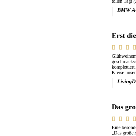
tollen Tag!
(
BMW AG
Erst di
Glühweinempf
geschmackvol
komplettier
Kreise unser
LivingD
Das gr
Eine besond
„Das große