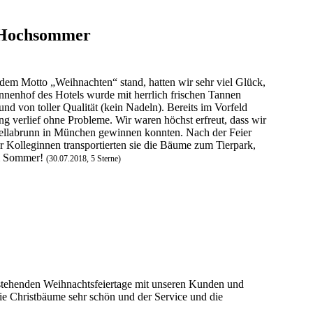
m Hochsommer
em Motto „Weihnachten“ stand, hatten wir sehr viel Glück,
nenhof des Hotels wurde mit herrlich frischen Tannen
d von toller Qualität (kein Nadeln). Bereits im Vorfeld
g verlief ohne Probleme. Wir waren höchst erfreut, dass wir
Hellabrunn in München gewinnen konnten. Nach der Feier
 Kolleginnen transportierten sie die Bäume zum Tierpark,
im Sommer!
(30.07.2018, 5 Sterne)
stehenden Weihnachtsfeiertage mit unseren Kunden und
ie Christbäume sehr schön und der Service und die