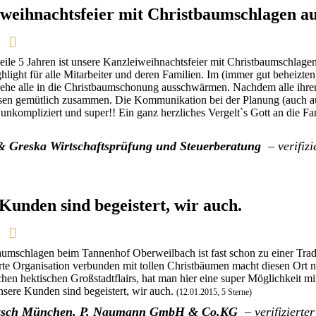
weihnachtsfeier mit Christbaumschlagen a
weile 5 Jahren ist unsere Kanzleiweihnachtsfeier mit Christbaumschlag
hlight für alle Mitarbeiter und deren Familien. Im (immer gut beheizte
he alle in die Christbaumschonung ausschwärmen. Nachdem alle ihren
sen gemütlich zusammen. Die Kommunikation bei der Planung (auch au
 unkompliziert und super!! Ein ganz herzliches Vergelt`s Gott an die 
& Greska Wirtschaftsprüfung und Steuerberatung
– verifizi
Kunden sind begeistert, wir auch.
umschlagen beim Tannenhof Oberweilbach ist fast schon zu einer Trad
te Organisation verbunden mit tollen Christbäumen macht diesen Ort n
chen hektischen Großstadtflairs, hat man hier eine super Möglichkeit 
nsere Kunden sind begeistert, wir auch.
(12.01.2015, 5 Sterne)
zsch München, P. Naumann GmbH & Co.KG
– verifizierte