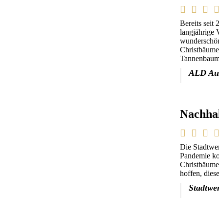
Bereits sei
langjährige 
wunderschöne
Christbäume 
Tannenbaums
ALD Au
Nachhal
Die Stadtwer
Pandemie ko
Christbäume 
hoffen, die
Stadtwe