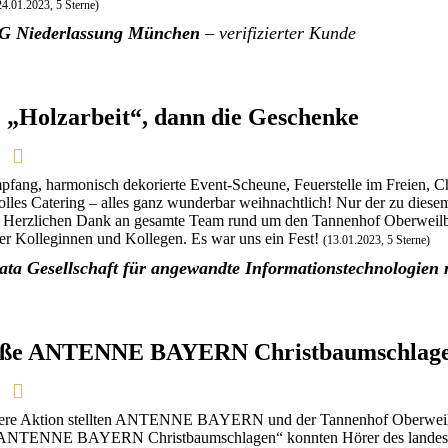
24.01.2023, 5 Sterne)
 Niederlassung München
– verifizierter Kunde
e „Holzarbeit“, dann die Geschenke
ang, harmonisch dekorierte Event-Scheune, Feuerstelle im Freien, Chri
les Catering – alles ganz wunderbar weihnachtlich! Nur der zu diesem
t. Herzlichen Dank an gesamte Team rund um den Tannenhof Oberweilb
er Kolleginnen und Kollegen. Es war uns ein Fest!
(13.01.2023, 5 Sterne)
ata Gesellschaft für angewandte Informationstechnologie
oße ANTENNE BAYERN Christbaumschlag
ere Aktion stellten ANTENNE BAYERN und der Tannenhof Oberweilb
 ANTENNE BAYERN Christbaumschlagen“ konnten Hörer des landesw