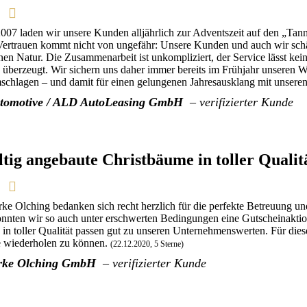
t 2007 laden wir unsere Kunden alljährlich zur Adventszeit auf den „
Vertrauen kommt nicht von ungefähr: Unsere Kunden und auch wir schät
n Natur. Die Zusammenarbeit ist unkompliziert, der Service lässt kei
überzeugt. Wir sichern uns daher immer bereits im Frühjahr unseren W
chlagen – und damit für einen gelungenen Jahresausklang mit unser
tomotive / ALD AutoLeasing GmbH
– verifizierter Kunde
tig angebaute Christbäume in toller Qualit
ke Olching bedanken sich recht herzlich für die perfekte Betreuung 
nnten wir so auch unter erschwerten Bedingungen eine Gutscheinaktio
in toller Qualität passen gut zu unseren Unternehmenswerten. Für dies
se wiederholen zu können.
(22.12.2020, 5 Sterne)
rke Olching GmbH
– verifizierter Kunde