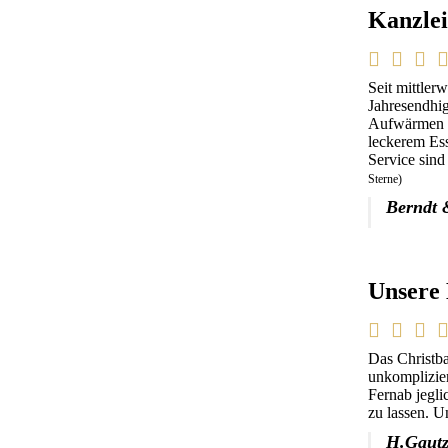
Kanzlei
Seit mittler
Jahresendhig
Aufwärmen e
leckerem Es
Service sind
Sterne)
Berndt 
Unsere 
Das Christba
unkomplizier
Fernab jegli
zu lassen. U
H.Gaut