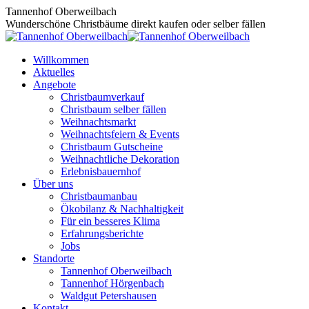
Zum
Tannenhof Oberweilbach
Inhalt
Wunderschöne Christbäume direkt kaufen oder selber fällen
springen
Willkommen
Aktuelles
Angebote
Christbaumverkauf
Christbaum selber fällen
Weihnachtsmarkt
Weihnachtsfeiern & Events
Christbaum Gutscheine
Weihnachtliche Dekoration
Erlebnisbauernhof
Über uns
Christbaumanbau
Ökobilanz & Nachhaltigkeit
Für ein besseres Klima
Erfahrungsberichte
Jobs
Standorte
Tannenhof Oberweilbach
Tannenhof Hörgenbach
Waldgut Petershausen
Kontakt