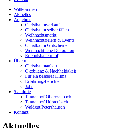
Willkommen
Aktuelles
Angebote
Christbaumverkauf
Christbaum selber fällen
Weihnachtsmarkt
Weihnachtsfeiern & Events
Christbaum Gutscheine
Weihnachtliche Dekoration
Erlebnisbauernhof
Über uns
Christbaumanbau
Ökobilanz & Nachhaltigkeit
Für ein besseres Klima
Erfahrungsberichte
Jobs
Standorte
Tannenhof Oberweilbach
Tannenhof Hörgenbach
Waldgut Petershausen
Kontakt
Aktuelles