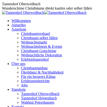
Zum
Tannenhof Oberweilbach
Inhalt
Wunderschöne Christbäume direkt kaufen oder selber fällen
springen
Willkommen
Aktuelles
Angebote
Christbaumverkauf
Christbaum selber fällen
Weihnachtsmarkt
Weihnachtsfeiern & Events
Christbaum Gutscheine
Weihnachtliche Dekoration
Erlebnisbauernhof
Über uns
Christbaumanbau
Ökobilanz & Nachhaltigkeit
Für ein besseres Klima
Erfahrungsberichte
Jobs
Standorte
Tannenhof Oberweilbach
Tannenhof Hörgenbach
Waldgut Petershausen
Kontakt