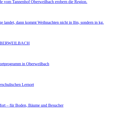
de vom Tannenhof Oberweilbach erobern die Region.
ge landet, dann kommt Weihnachten nicht in lfm, sondern in kg.
OBERWEILBACH
portprogramm in Oberweilbach
rschulischen Lernort
ort – für Boden, Bäume und Besucher