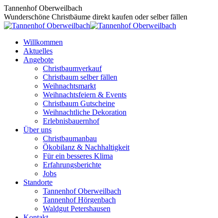
Zum
Tannenhof Oberweilbach
Inhalt
Wunderschöne Christbäume direkt kaufen oder selber fällen
springen
Willkommen
Aktuelles
Angebote
Christbaumverkauf
Christbaum selber fällen
Weihnachtsmarkt
Weihnachtsfeiern & Events
Christbaum Gutscheine
Weihnachtliche Dekoration
Erlebnisbauernhof
Über uns
Christbaumanbau
Ökobilanz & Nachhaltigkeit
Für ein besseres Klima
Erfahrungsberichte
Jobs
Standorte
Tannenhof Oberweilbach
Tannenhof Hörgenbach
Waldgut Petershausen
Kontakt