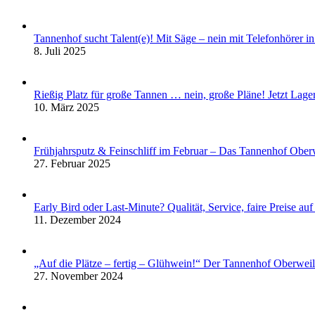
Tannenhof sucht Talent(e)! Mit Säge – nein mit Telefonhörer in
8. Juli 2025
Rießig Platz für große Tannen … nein, große Pläne! Jetzt La
10. März 2025
Frühjahrsputz & Feinschliff im Februar – Das Tannenhof Obe
27. Februar 2025
Early Bird oder Last-Minute? Qualität, Service, faire Preise a
11. Dezember 2024
„Auf die Plätze – fertig – Glühwein!“ Der Tannenhof Oberwei
27. November 2024