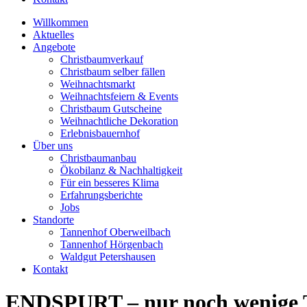
Willkommen
Aktuelles
Angebote
Christbaumverkauf
Christbaum selber fällen
Weihnachtsmarkt
Weihnachtsfeiern & Events
Christbaum Gutscheine
Weihnachtliche Dekoration
Erlebnisbauernhof
Über uns
Christbaumanbau
Ökobilanz & Nachhaltigkeit
Für ein besseres Klima
Erfahrungsberichte
Jobs
Standorte
Tannenhof Oberweilbach
Tannenhof Hörgenbach
Waldgut Petershausen
Kontakt
ENDSPURT – nur noch wenige T