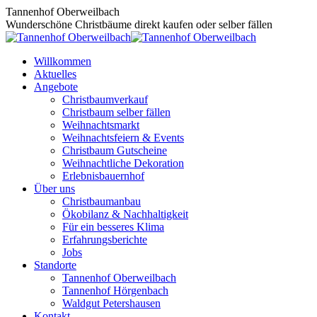
Zum
Tannenhof Oberweilbach
Inhalt
Wunderschöne Christbäume direkt kaufen oder selber fällen
springen
Willkommen
Aktuelles
Angebote
Christbaumverkauf
Christbaum selber fällen
Weihnachtsmarkt
Weihnachtsfeiern & Events
Christbaum Gutscheine
Weihnachtliche Dekoration
Erlebnisbauernhof
Über uns
Christbaumanbau
Ökobilanz & Nachhaltigkeit
Für ein besseres Klima
Erfahrungsberichte
Jobs
Standorte
Tannenhof Oberweilbach
Tannenhof Hörgenbach
Waldgut Petershausen
Kontakt