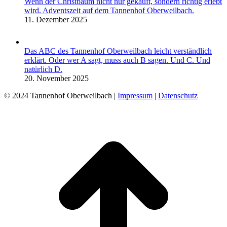
Wenn der Christbaum nicht nur gekauft, sondern richtig erlebt
wird. Adventszeit auf dem Tannenhof Oberweilbach.
11. Dezember 2025
Das ABC des Tannenhof Oberweilbach leicht verständlich
erklärt. Oder wer A sagt, muss auch B sagen. Und C. Und
natürlich D.
20. November 2025
© 2024 Tannenhof Oberweilbach |
Impressum
|
Datenschutz
t
T