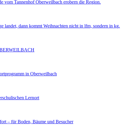
de vom Tannenhof Oberweilbach erobern die Region.
ge landet, dann kommt Weihnachten nicht in lfm, sondern in kg.
OBERWEILBACH
portprogramm in Oberweilbach
rschulischen Lernort
ort – für Boden, Bäume und Besucher