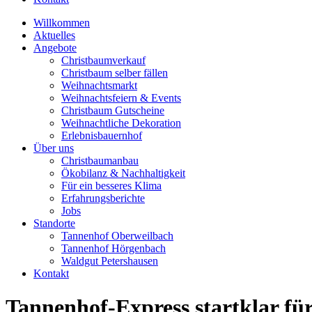
Willkommen
Aktuelles
Angebote
Christbaumverkauf
Christbaum selber fällen
Weihnachtsmarkt
Weihnachtsfeiern & Events
Christbaum Gutscheine
Weihnachtliche Dekoration
Erlebnisbauernhof
Über uns
Christbaumanbau
Ökobilanz & Nachhaltigkeit
Für ein besseres Klima
Erfahrungsberichte
Jobs
Standorte
Tannenhof Oberweilbach
Tannenhof Hörgenbach
Waldgut Petershausen
Kontakt
Tannenhof-Express startklar fü