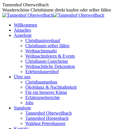
Zum
Tannenhof Oberweilbach
Inhalt
Wunderschöne Christbäume direkt kaufen oder selber fällen
springen
Willkommen
Aktuelles
Angebote
Christbaumverkauf
Christbaum selber fällen
Weihnachtsmarkt
Weihnachtsfeiern & Events
Christbaum Gutscheine
Weihnachtliche Dekoration
Erlebnisbauernhof
Über uns
Christbaumanbau
Ökobilanz & Nachhaltigkeit
Für ein besseres Klima
Erfahrungsberichte
Jobs
Standorte
Tannenhof Oberweilbach
Tannenhof Hörgenbach
Waldgut Petershausen
Kontakt