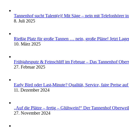
Tannenhof sucht Talent(e)! Mit Säge – nein mit Telefonhörer in
8. Juli 2025
Rießig Platz für große Tannen … nein, große Pläne! Jetzt La
10. März 2025
Frühjahrsputz & Feinschliff im Februar – Das Tannenhof Obe
27. Februar 2025
Early Bird oder Last-Minute? Qualität, Service, faire Preise a
11. Dezember 2024
„Auf die Plätze – fertig – Glühwein!“ Der Tannenhof Oberwei
27. November 2024