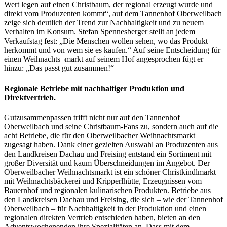
Wert legen auf einen Christbaum, der regional erzeugt wurde und
direkt vom Produzenten kommt“, auf dem Tannenhof Oberweilbach
zeige sich deutlich der Trend zur Nachhaltigkeit und zu neuem
Verhalten im Konsum. Stefan Spennesberger stellt an jedem
Verkaufstag fest: „Die Menschen wollen sehen, wo das Produkt
herkommt und von wem sie es kaufen.“ Auf seine Entscheidung für
einen Weihnachts¬markt auf seinem Hof angesprochen fügt er
hinzu: „Das passt gut zusammen!“
Regionale Betriebe mit nachhaltiger Produktion und
Direktvertrieb.
Gutzusammenpassen trifft nicht nur auf den Tannenhof
Oberweilbach und seine Christbaum-Fans zu, sondern auch auf die
acht Betriebe, die für den Oberweilbacher Weihnachtsmarkt
zugesagt haben. Dank einer gezielten Auswahl an Produzenten aus
den Landkreisen Dachau und Freising entstand ein Sortiment mit
großer Diversität und kaum Überschneidungen im Angebot. Der
Oberweilbacher Weihnachtsmarkt ist ein schöner Christkindlmarkt
mit Weihnachtsbäckerei und Kripperlhütte, Erzeugnissen vom
Bauernhof und regionalen kulinarischen Produkten. Betriebe aus
den Landkreisen Dachau und Freising, die sich – wie der Tannenhof
Oberweilbach – für Nachhaltigkeit in der Produktion und einen
regionalen direkten Vertrieb entschieden haben, bieten an den
Adventswochenenden ihre Spezialitäten an. Dass mit dem