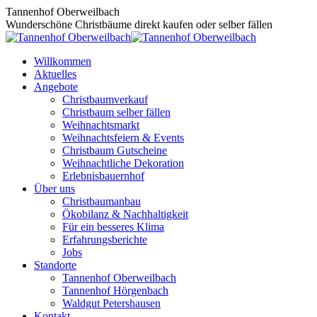
Zum
Tannenhof Oberweilbach
Inhalt
Wunderschöne Christbäume direkt kaufen oder selber fällen
springen
Willkommen
Aktuelles
Angebote
Christbaumverkauf
Christbaum selber fällen
Weihnachtsmarkt
Weihnachtsfeiern & Events
Christbaum Gutscheine
Weihnachtliche Dekoration
Erlebnisbauernhof
Über uns
Christbaumanbau
Ökobilanz & Nachhaltigkeit
Für ein besseres Klima
Erfahrungsberichte
Jobs
Standorte
Tannenhof Oberweilbach
Tannenhof Hörgenbach
Waldgut Petershausen
Kontakt