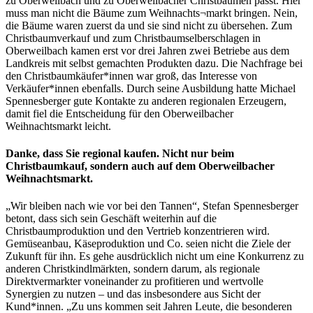
zu Oberweilbach und zu Oberweilbacher Christbäumen passt. Hier
muss man nicht die Bäume zum Weihnachts¬markt bringen. Nein,
die Bäume waren zuerst da und sie sind nicht zu übersehen. Zum
Christbaumverkauf und zum Christbaumselberschlagen in
Oberweilbach kamen erst vor drei Jahren zwei Betriebe aus dem
Landkreis mit selbst gemachten Produkten dazu. Die Nachfrage bei
den Christbaumkäufer*innen war groß, das Interesse von
Verkäufer*innen ebenfalls. Durch seine Ausbildung hatte Michael
Spennesberger gute Kontakte zu anderen regionalen Erzeugern,
damit fiel die Entscheidung für den Oberweilbacher
Weihnachtsmarkt leicht.
Danke, dass Sie regional kaufen. Nicht nur beim
Christbaumkauf, sondern auch auf dem Oberweilbacher
Weihnachtsmarkt.
„Wir bleiben nach wie vor bei den Tannen“, Stefan Spennesberger
betont, dass sich sein Geschäft weiterhin auf die
Christbaumproduktion und den Vertrieb konzentrieren wird.
Gemüseanbau, Käseproduktion und Co. seien nicht die Ziele der
Zukunft für ihn. Es gehe ausdrücklich nicht um eine Konkurrenz zu
anderen Christkindlmärkten, sondern darum, als regionale
Direktvermarkter voneinander zu profitieren und wertvolle
Synergien zu nutzen – und das insbesondere aus Sicht der
Kund*innen. „Zu uns kommen seit Jahren Leute, die besonderen