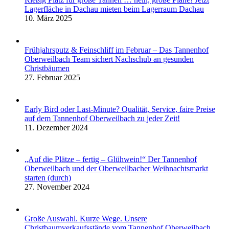
Lagerfläche in Dachau mieten beim Lagerraum Dachau
10. März 2025
Frühjahrsputz & Feinschliff im Februar – Das Tannenhof
Oberweilbach Team sichert Nachschub an gesunden
Christbäumen
27. Februar 2025
Early Bird oder Last-Minute? Qualität, Service, faire Preise
auf dem Tannenhof Oberweilbach zu jeder Zeit!
11. Dezember 2024
„Auf die Plätze – fertig – Glühwein!“ Der Tannenhof
Oberweilbach und der Oberweilbacher Weihnachtsmarkt
starten (durch)
27. November 2024
Große Auswahl. Kurze Wege. Unsere
Christbaumverkaufsstände vom Tannenhof Oberweilbach