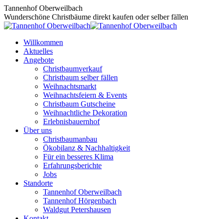
Zum
Tannenhof Oberweilbach
Inhalt
Wunderschöne Christbäume direkt kaufen oder selber fällen
springen
Willkommen
Aktuelles
Angebote
Christbaumverkauf
Christbaum selber fällen
Weihnachtsmarkt
Weihnachtsfeiern & Events
Christbaum Gutscheine
Weihnachtliche Dekoration
Erlebnisbauernhof
Über uns
Christbaumanbau
Ökobilanz & Nachhaltigkeit
Für ein besseres Klima
Erfahrungsberichte
Jobs
Standorte
Tannenhof Oberweilbach
Tannenhof Hörgenbach
Waldgut Petershausen
Kontakt