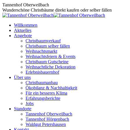
Zum
Tannenhof Oberweilbach
Inhalt
Wunderschöne Christbäume direkt kaufen oder selber fällen
springen
Willkommen
Aktuelles
Angebote
Christbaumverkauf
Christbaum selber fällen
Weihnachtsmarkt
Weihnachtsfeiern & Events
Christbaum Gutscheine
Weihnachtliche Dekoration
Erlebnisbauernhof
Über uns
Christbaumanbau
Ökobilanz & Nachhaltigkeit
Für ein besseres Klima
Erfahrungsberichte
Jobs
Standorte
Tannenhof Oberweilbach
Tannenhof Hörgenbach
Waldgut Petershausen
Kontakt