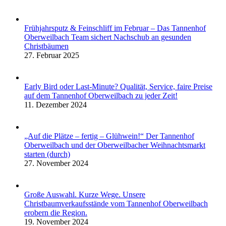
Frühjahrsputz & Feinschliff im Februar – Das Tannenhof
Oberweilbach Team sichert Nachschub an gesunden
Christbäumen
27. Februar 2025
Early Bird oder Last-Minute? Qualität, Service, faire Preise
auf dem Tannenhof Oberweilbach zu jeder Zeit!
11. Dezember 2024
„Auf die Plätze – fertig – Glühwein!“ Der Tannenhof
Oberweilbach und der Oberweilbacher Weihnachtsmarkt
starten (durch)
27. November 2024
Große Auswahl. Kurze Wege. Unsere
Christbaumverkaufsstände vom Tannenhof Oberweilbach
erobern die Region.
19. November 2024