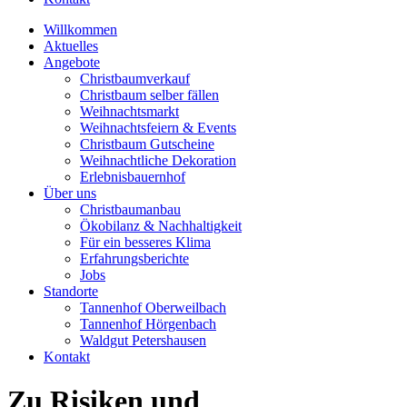
Willkommen
Aktuelles
Angebote
Christbaumverkauf
Christbaum selber fällen
Weihnachtsmarkt
Weihnachtsfeiern & Events
Christbaum Gutscheine
Weihnachtliche Dekoration
Erlebnisbauernhof
Über uns
Christbaumanbau
Ökobilanz & Nachhaltigkeit
Für ein besseres Klima
Erfahrungsberichte
Jobs
Standorte
Tannenhof Oberweilbach
Tannenhof Hörgenbach
Waldgut Petershausen
Kontakt
Zu Risiken und