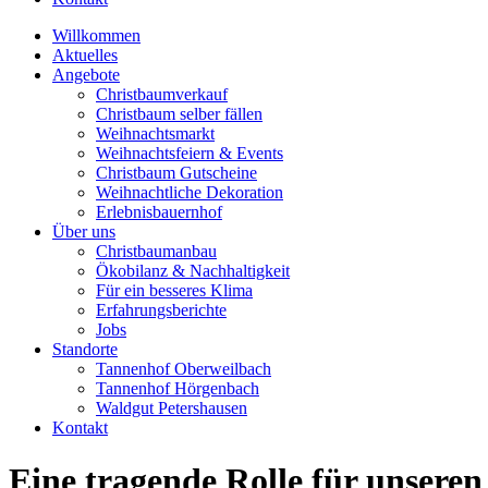
Willkommen
Aktuelles
Angebote
Christbaumverkauf
Christbaum selber fällen
Weihnachtsmarkt
Weihnachtsfeiern & Events
Christbaum Gutscheine
Weihnachtliche Dekoration
Erlebnisbauernhof
Über uns
Christbaumanbau
Ökobilanz & Nachhaltigkeit
Für ein besseres Klima
Erfahrungsberichte
Jobs
Standorte
Tannenhof Oberweilbach
Tannenhof Hörgenbach
Waldgut Petershausen
Kontakt
Eine tragende Rolle für unsere