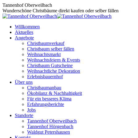
Zum
Tannenhof Oberweilbach
Inhalt
Wunderschöne Christbäume direkt kaufen oder selber fällen
springen
Willkommen
Aktuelles
Angebote
Christbaumverkauf
Christbaum selber fällen
Weihnachtsmarkt
Weihnachtsfeiern & Events
Christbaum Gutscheine
Weihnachtliche Dekoration
Erlebnisbauernhof
Über uns
Christbaumanbau
Ökobilanz & Nachhaltigkeit
Für ein besseres Klima
Erfahrungsberichte
Jobs
Standorte
Tannenhof Oberweilbach
Tannenhof Hörgenbach
Waldgut Petershausen
Kontakt