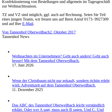
Konfektionierung von Bestellungen und allgemein im Tagesgeschäft
zur Weihnachtssaison.
TZ und VZ sind möglich, ggf. auch auf Rechnung. Seien Sie Teil
eines jungen Teams, wir freuen uns auf Ihren Anruf 0173- 9927309
und auf Ihre
E-Mail
.
Von
Tannenhof Oberweilbach
2. Oktober 2017
Tannenhof News
Weihnachten im Unternehmen? Geht auch anders! Geht auch
besser! Mit dem Tannenhof Oberweilbach.
17. Juni 2026
Wenn der Christbaum nicht nur gekauft, sondern richtig erlebt
wird. Adventszeit auf dem Tannenhof Oberweilbach.
11. Dezember 2025
Das ABC des Tannenhof Oberweilbach leicht verständlich
erklärt. Oder wer A sagt, muss auch B sagen. Und C. Und