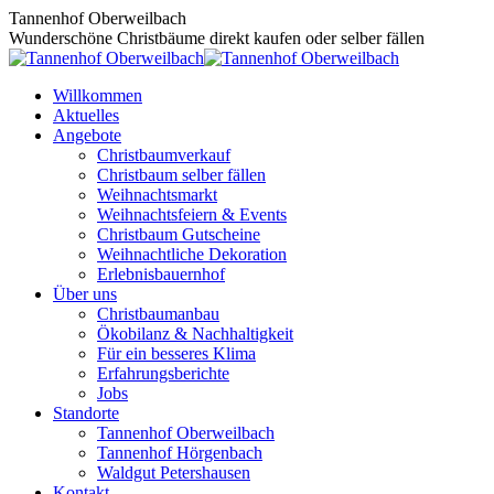
Zum
Tannenhof Oberweilbach
Inhalt
Wunderschöne Christbäume direkt kaufen oder selber fällen
springen
Willkommen
Aktuelles
Angebote
Christbaumverkauf
Christbaum selber fällen
Weihnachtsmarkt
Weihnachtsfeiern & Events
Christbaum Gutscheine
Weihnachtliche Dekoration
Erlebnisbauernhof
Über uns
Christbaumanbau
Ökobilanz & Nachhaltigkeit
Für ein besseres Klima
Erfahrungsberichte
Jobs
Standorte
Tannenhof Oberweilbach
Tannenhof Hörgenbach
Waldgut Petershausen
Kontakt