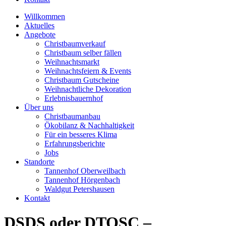
Willkommen
Aktuelles
Angebote
Christbaumverkauf
Christbaum selber fällen
Weihnachtsmarkt
Weihnachtsfeiern & Events
Christbaum Gutscheine
Weihnachtliche Dekoration
Erlebnisbauernhof
Über uns
Christbaumanbau
Ökobilanz & Nachhaltigkeit
Für ein besseres Klima
Erfahrungsberichte
Jobs
Standorte
Tannenhof Oberweilbach
Tannenhof Hörgenbach
Waldgut Petershausen
Kontakt
DSDS oder DTOSC –