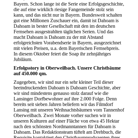
Bayern. Schon lange ist die Serie eine Erfolgsgeschichte,
die auf eine wirklich riesige Fangemeinde stolz sein
kann, und das nicht nur in Bayern. Bundesweit schalten
gut eine Millionen Zuschauer ein, damit ist Dahoam is
Dahoam in bester Gesellschaft mit den im deutschen
Fernsehen ausgestrahlten täglichen Serien. Und das
macht Dahoam is Dahoam zu der mit Abstand
erfolgreichsten Vorabendserie in Bayern, ausgezeichnet
mit vielen Preisen, u.a. dem Bayerischen Fernsehpreis.
In diesem Oktober feiert die Soap ihr zehnjähriges
Jubiläum.
Erfolgsstory in Oberweilbach. Unsere Christbäume
auf 450.000 qm.
Zugegeben, wir sind nur ein sehr kleiner Teil dieser
beeindruckenden Dahoam is Dahoam Geschichte, aber
wir sind mindestens genauso stolz darauf wie die
Lansinger Dorfbewohner auf ihre 2.000 Folge. Denn
bereits seit sieben Jahren beliefern wir das Filmdorf
Lansing mit unseren Weihnachtsbäumen vom Tannenhof
Oberweilbach. Zwei Monate vorher suchen wir in
unseren Kulturen auf einer Fläche von etwa 45 Hektar
nach den schönsten Nordmanntannen für Dahoam is
Dahoam. Das Redaktionsteam tüftelt am Drehbuch, die
Requisite kontaktiert den Christbaumproduzenten ihres