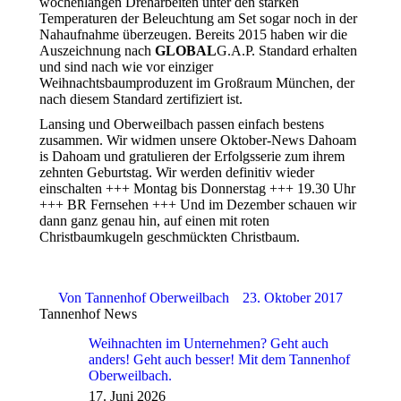
wochenlangen Dreharbeiten unter den starken
Temperaturen der Beleuchtung am Set sogar noch in der
Nahaufnahme überzeugen. Bereits 2015 haben wir die
Auszeichnung nach
GLOBAL
G.A.P. Standard erhalten
und sind nach wie vor einziger
Weihnachtsbaumproduzent im Großraum München, der
nach diesem Standard zertifiziert ist.
Lansing und Oberweilbach passen einfach bestens
zusammen. Wir widmen unsere Oktober-News Dahoam
is Dahoam und gratulieren der Erfolgsserie zum ihrem
zehnten Geburtstag. Wir werden definitiv wieder
einschalten +++ Montag bis Donnerstag +++ 19.30 Uhr
+++ BR Fernsehen +++ Und im Dezember schauen wir
dann ganz genau hin, auf einen mit roten
Christbaumkugeln geschmückten Christbaum.
Von
Tannenhof Oberweilbach
23. Oktober 2017
Tannenhof News
Weihnachten im Unternehmen? Geht auch
anders! Geht auch besser! Mit dem Tannenhof
Oberweilbach.
17. Juni 2026