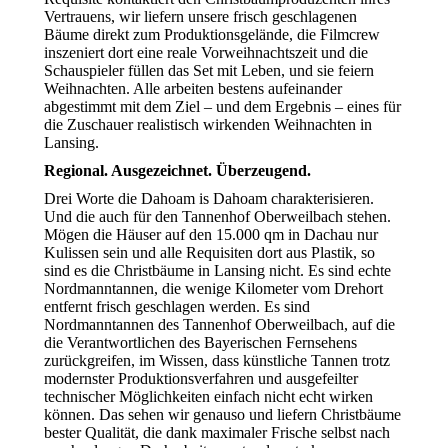
Vertrauens, wir liefern unsere frisch geschlagenen
Bäume direkt zum Produktionsgelände, die Filmcrew
inszeniert dort eine reale Vorweihnachtszeit und die
Schauspieler füllen das Set mit Leben, und sie feiern
Weihnachten. Alle arbeiten bestens aufeinander
abgestimmt mit dem Ziel – und dem Ergebnis – eines für
die Zuschauer realistisch wirkenden Weihnachten in
Lansing.
Regional. Ausgezeichnet. Überzeugend.
Drei Worte die Dahoam is Dahoam charakterisieren.
Und die auch für den Tannenhof Oberweilbach stehen.
Mögen die Häuser auf den 15.000 qm in Dachau nur
Kulissen sein und alle Requisiten dort aus Plastik, so
sind es die Christbäume in Lansing nicht. Es sind echte
Nordmanntannen, die wenige Kilometer vom Drehort
entfernt frisch geschlagen werden. Es sind
Nordmanntannen des Tannenhof Oberweilbach, auf die
die Verantwortlichen des Bayerischen Fernsehens
zurückgreifen, im Wissen, dass künstliche Tannen trotz
modernster Produktionsverfahren und ausgefeilter
technischer Möglichkeiten einfach nicht echt wirken
können. Das sehen wir genauso und liefern Christbäume
bester Qualität, die dank maximaler Frische selbst nach