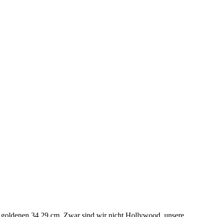
 die goldenen 34,29 cm. Zwar sind wir nicht Hollywood, unsere