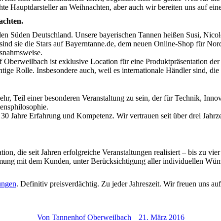
te Hauptdarsteller an Weihnachten, aber auch wir bereiten uns auf ein
achten.
n Süden Deutschland. Unsere bayerischen Tannen heißen Susi, Nicole,
 sind sie die Stars auf Bayerntanne.de, dem neuen Online-Shop für No
Ausnahmsweise.
Oberweilbach ist exklusive Location für eine Produktpräsentation der
tige Rolle. Insbesondere auch, weil es internationale Händler sind, di
ehr, Teil einer besonderen Veranstaltung zu sein, der für Technik, Innov
mensphilosophie.
0 Jahre Erfahrung und Kompetenz. Wir vertrauen seit über drei Jahrzeh
.
on, die seit Jahren erfolgreiche Veranstaltungen realisiert – bis zu vi
ung mit dem Kunden, unter Berücksichtigung aller individuellen Wüns
ungen
. Definitiv preisverdächtig. Zu jeder Jahreszeit. Wir freuen uns au
Von
Tannenhof Oberweilbach
21. März 2016