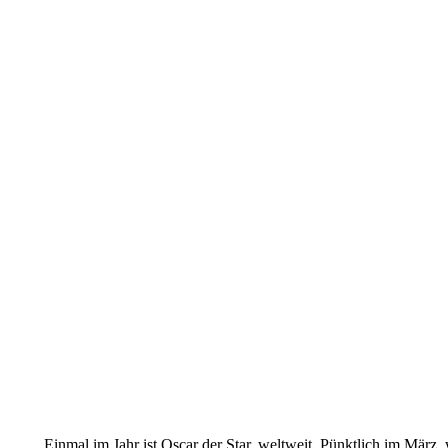
Einmal im Jahr ist Oscar der Star, weltweit. Pünktlich im März,