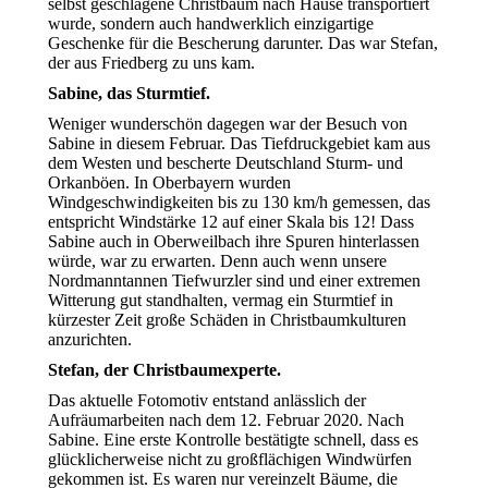
selbst geschlagene Christbaum nach Hause transportiert
wurde, sondern auch handwerklich einzigartige
Geschenke für die Bescherung darunter. Das war Stefan,
der aus Friedberg zu uns kam.
Sabine, das Sturmtief.
Weniger wunderschön dagegen war der Besuch von
Sabine in diesem Februar. Das Tiefdruckgebiet kam aus
dem Westen und bescherte Deutschland Sturm- und
Orkanböen. In Oberbayern wurden
Windgeschwindigkeiten bis zu 130 km/h gemessen, das
entspricht Windstärke 12 auf einer Skala bis 12! Dass
Sabine auch in Oberweilbach ihre Spuren hinterlassen
würde, war zu erwarten. Denn auch wenn unsere
Nordmanntannen Tiefwurzler sind und einer extremen
Witterung gut standhalten, vermag ein Sturmtief in
kürzester Zeit große Schäden in Christbaumkulturen
anzurichten.
Stefan, der Christbaumexperte.
Das aktuelle Fotomotiv entstand anlässlich der
Aufräumarbeiten nach dem 12. Februar 2020. Nach
Sabine. Eine erste Kontrolle bestätigte schnell, dass es
glücklicherweise nicht zu großflächigen Windwürfen
gekommen ist. Es waren nur vereinzelt Bäume, die