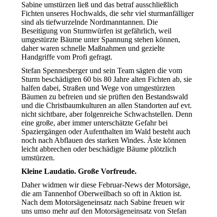
Sabine umstürzen ließ und das betraf ausschließlich
Fichten unseres Hochwalds, die sehr viel sturmanfälliger
sind als tiefwurzelnde Nordmanntannen. Die
Beseitigung von Sturmwürfen ist gefährlich, weil
umgestürzte Bäume unter Spannung stehen können,
daher waren schnelle Maßnahmen und gezielte
Handgriffe vom Profi gefragt.
Stefan Spennesberger und sein Team sägten die vom
Sturm beschädigten 60 bis 80 Jahre alten Fichten ab, sie
halfen dabei, Straßen und Wege von umgestürzten
Bäumen zu befreien und sie prüften den Bestandswald
und die Christbaumkulturen an allen Standorten auf evt.
nicht sichtbare, aber folgenreiche Schwachstellen. Denn
eine große, aber immer unterschätzte Gefahr bei
Spaziergängen oder Aufenthalten im Wald besteht auch
noch nach Abflauen des starken Windes. Äste können
leicht abbrechen oder beschädigte Bäume plötzlich
umstürzen.
Kleine Laudatio. Große Vorfreude.
Daher widmen wir diese Februar-News der Motorsäge,
die am Tannenhof Oberweilbach so oft in Aktion ist.
Nach dem Motorsägeneinsatz nach Sabine freuen wir
uns umso mehr auf den Motorsägeneinsatz von Stefan