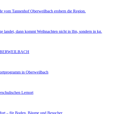
de vom Tannenhof Oberweilbach erobern die Region.
ge landet, dann kommt Weihnachten nicht in lfm, sondern in kg.
OBERWEILBACH
portprogramm in Oberweilbach
rschulischen Lernort
ort – für Boden, Bäume und Besucher