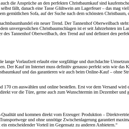
 auch die Ansprüche an den perfekten Christbaumkauf sind kaufentsch
lbst fällt, danach eine Tasse Glühwein am Lagerfeuer – das mag viellei
dem gemütlichen Sofa, auf der Suche nach dem schönsten Christbaum, d
ihnachtsbaumhandel ein neuer Trend. Der Tannenhof Oberweilbach ste
 dem unvergesslichen Christbaumschlagen ist er seit Jahrzehnten im L
er des Tannenhof Oberweilbach, den Trend auf und definiert den perf
ie lange Vorlaufzeit erlaubt eine sorgfältige und durchdachte Umsetzung
Der Kauf im Internet muss definitiv genauso perfekt sein wie das Kauf
stbaumkauf und das garantieren wir auch beim Online-Kauf – ohne Str
170 cm auswählen und online bestellen. Erst vor dem Versand wird er 
um direkt vor die Türe, gerne auch zum Wunschtermin im Dezember und 
Qualität und kommen direkt vom Erzeuger: Produktion – Direktvertrie
 Transportwege und ohne unnötige Zwischenlagerung garantiert maximale F
t ein entscheidender Vorteil im Gegensatz zu anderen Anbietern.“