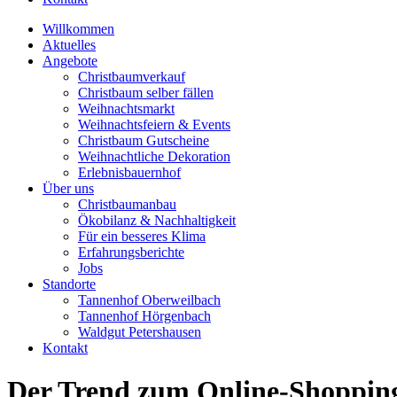
Willkommen
Aktuelles
Angebote
Christbaumverkauf
Christbaum selber fällen
Weihnachtsmarkt
Weihnachtsfeiern & Events
Christbaum Gutscheine
Weihnachtliche Dekoration
Erlebnisbauernhof
Über uns
Christbaumanbau
Ökobilanz & Nachhaltigkeit
Für ein besseres Klima
Erfahrungsberichte
Jobs
Standorte
Tannenhof Oberweilbach
Tannenhof Hörgenbach
Waldgut Petershausen
Kontakt
Der Trend zum Online-Shoppin