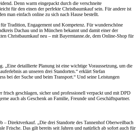
eidend. Denn warm eingepackt durch die verschneite
cht für den einen der perfekte Christbaumkauf sein. Für andere ist
en man einfach online zu sich nach Hause bestellt.
ht für Tradition, Engagement und Kompetenz. Für wunderschöne
andkreis Dachau und in München bekannt und damit einer der
ekten Christbaumkauf neu – mit Bayerntanne.de, dem Online-Shop für
. „Eine detaillierte Planung ist eine wichtige Voraussetzung, um die
erlebnis an unseren drei Standorten.“ erklärt Stefan
ess bei der Suche und beim Transport.“ Und seine Leistungen
frisch geschlagen, sicher und professionell verpackt und mit DPD
gerne auch als Geschenk an Familie, Freunde und Geschäftspartner.
b – Direktverkauf. „Die drei Standorte des Tannenhof Oberweilbach
rische. Das gilt bereits seit Jahren und natürlich ab sofort auch für