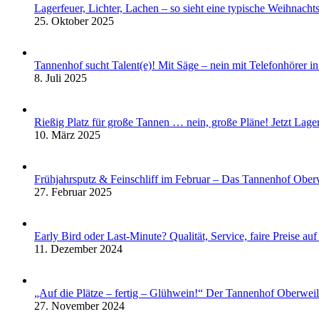
Lagerfeuer, Lichter, Lachen – so sieht eine typische Weihnach
25. Oktober 2025
Tannenhof sucht Talent(e)! Mit Säge – nein mit Telefonhörer in
8. Juli 2025
Rießig Platz für große Tannen … nein, große Pläne! Jetzt La
10. März 2025
Frühjahrsputz & Feinschliff im Februar – Das Tannenhof Obe
27. Februar 2025
Early Bird oder Last-Minute? Qualität, Service, faire Preise a
11. Dezember 2024
„Auf die Plätze – fertig – Glühwein!“ Der Tannenhof Oberwei
27. November 2024