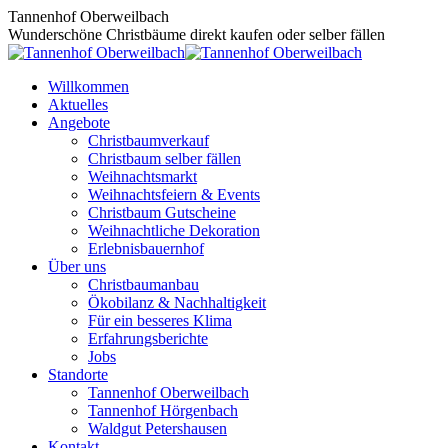
Zum
Tannenhof Oberweilbach
Inhalt
Wunderschöne Christbäume direkt kaufen oder selber fällen
springen
Willkommen
Aktuelles
Angebote
Christbaumverkauf
Christbaum selber fällen
Weihnachtsmarkt
Weihnachtsfeiern & Events
Christbaum Gutscheine
Weihnachtliche Dekoration
Erlebnisbauernhof
Über uns
Christbaumanbau
Ökobilanz & Nachhaltigkeit
Für ein besseres Klima
Erfahrungsberichte
Jobs
Standorte
Tannenhof Oberweilbach
Tannenhof Hörgenbach
Waldgut Petershausen
Kontakt