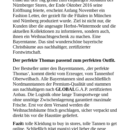
Nürnberger Stores, der Ende Oktober 2016 seine
Eröffnung feierte, erscheint Anfang November ein
Fashion Letter, der gezielt für die Filialen in München
und Nürnberg produziert wurde. Ziel ist nicht nur, die
Kunden über die angesagte Herbst-/Wintermode und die
aktuellen Kollektionen zu informieren, sondern auch,
ihnen ein Weihnachtsgeschenk zu machen. Eine
Bayerntanne. Das sind wunderschöne bayerische
Christbäume aus nachhaltiger, zertifizierter
Forstwirtschaft.
Der perfekte Thomas passend zum perfekten Outfit.
Der Bestseller unter den Bayerntannen, ‚der perfekte
Thomas‘, kommt direkt vom Erzeuger, vom Tannenhof
Oberweilbach. Alle Bayerntannen sind ausschließlich
Nordmanntannen der Premium-Qualität und stammen
aus nachhaltigem nach
GLOBAL
G.A.P. zertifizierten
Anbau. Die Logistik ohne lange Transportwege und
ohne unnötige Zwischenlagerung garantiert maximale
Frische. Erst vor dem Versand werden die
Weihnachtsbäume frisch geschlagen, sicher verpackt und
direkt bis vor die Haustüre geliefert.
Fazit:
tolle Kleidung to buy in stores, tolle Tannen to get
online. Schließlich trägt man(n) viel lieber die neue