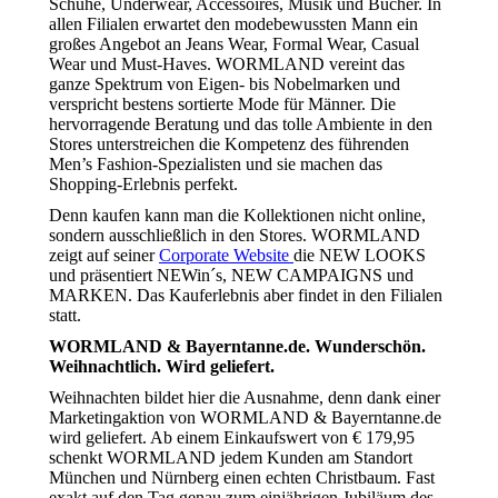
Schuhe, Underwear, Accessoires, Musik und Bücher. In
allen Filialen erwartet den modebewussten Mann ein
großes Angebot an Jeans Wear, Formal Wear, Casual
Wear und Must-Haves. WORMLAND vereint das
ganze Spektrum von Eigen- bis Nobelmarken und
verspricht bestens sortierte Mode für Männer. Die
hervorragende Beratung und das tolle Ambiente in den
Stores unterstreichen die Kompetenz des führenden
Men’s Fashion-Spezialisten und sie machen das
Shopping-Erlebnis perfekt.
Denn kaufen kann man die Kollektionen nicht online,
sondern ausschließlich in den Stores. WORMLAND
zeigt auf seiner
Corporate Website
die NEW LOOKS
und präsentiert NEWin´s, NEW CAMPAIGNS und
MARKEN. Das Kauferlebnis aber findet in den Filialen
statt.
WORMLAND & Bayerntanne.de. Wunderschön.
Weihnachtlich. Wird geliefert.
Weihnachten bildet hier die Ausnahme, denn dank einer
Marketingaktion von WORMLAND & Bayerntanne.de
wird geliefert. Ab einem Einkaufswert von € 179,95
schenkt WORMLAND jedem Kunden am Standort
München und Nürnberg einen echten Christbaum. Fast
exakt auf den Tag genau zum einjährigen Jubiläum des