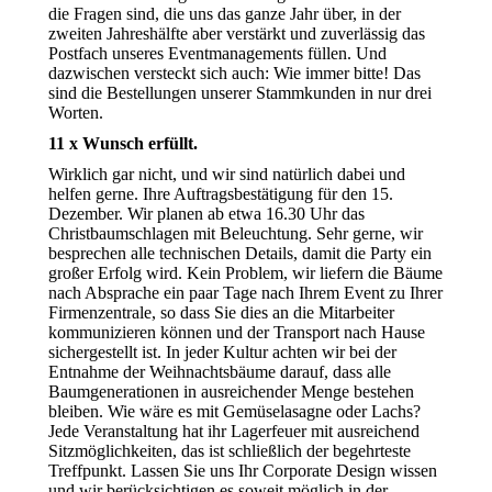
die Fragen sind, die uns das ganze Jahr über, in der
zweiten Jahreshälfte aber verstärkt und zuverlässig das
Postfach unseres Eventmanagements füllen. Und
dazwischen versteckt sich auch: Wie immer bitte! Das
sind die Bestellungen unserer Stammkunden in nur drei
Worten.
11 x Wunsch erfüllt.
Wirklich gar nicht, und wir sind natürlich dabei und
helfen gerne. Ihre Auftragsbestätigung für den 15.
Dezember. Wir planen ab etwa 16.30 Uhr das
Christbaumschlagen mit Beleuchtung. Sehr gerne, wir
besprechen alle technischen Details, damit die Party ein
großer Erfolg wird. Kein Problem, wir liefern die Bäume
nach Absprache ein paar Tage nach Ihrem Event zu Ihrer
Firmenzentrale, so dass Sie dies an die Mitarbeiter
kommunizieren können und der Transport nach Hause
sichergestellt ist. In jeder Kultur achten wir bei der
Entnahme der Weihnachtsbäume darauf, dass alle
Baumgenerationen in ausreichender Menge bestehen
bleiben. Wie wäre es mit Gemüselasagne oder Lachs?
Jede Veranstaltung hat ihr Lagerfeuer mit ausreichend
Sitzmöglichkeiten, das ist schließlich der begehrteste
Treffpunkt. Lassen Sie uns Ihr Corporate Design wissen
und wir berücksichtigen es soweit möglich in der