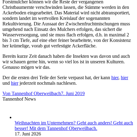
Forstmulcher können wir die Reste der vergangenen
Christbaumernte verschwinden lassen, die Stämme werden in den
Ackerboden eingearbeitet. Das Material wird nicht abtransportiert,
sondern landet im wert­vollen Kreislauf der sogenannten
Rekultivierung. Die Aussaat der Zwischenfruchtmischungen muss
umgehend nach Einsatz des Mulchers erfolgen, das sichert die
Wasserversorgung, und sie muss flach erfolgen, d.h. in maximal 2
bis 3 cm Tiefe, auf eine eher feiner bearbeitete, von der Konsistenz
her krümelige, vorab gut verfestigte Ackerfläche.
Bereits kurze Zeit danach haben die Insekten was davon und auch
wir schauen gerne hin, wenn so viel los ist in unseren Kulturen.
Genauso mögen wir das.
Der die ersten drei Teile der Serie verpasst hat, der kann
hier
,
hier
und
hier
jederzeit nochmals nachlesen.
Von
Tannenhof Oberweilbach
7. Juni 2019
Tannenhof News
Weihnachten im Unternehmen? Geht auch anders! Geht auch
besser! Mit dem Tannenhof Oberweilbach.
17. Juni 2026