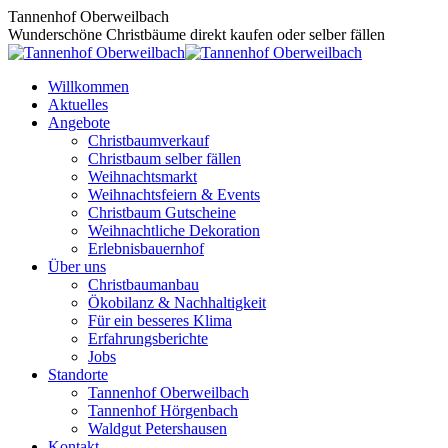
Zum
Tannenhof Oberweilbach
Inhalt
Wunderschöne Christbäume direkt kaufen oder selber fällen
springen
Willkommen
Aktuelles
Angebote
Christbaumverkauf
Christbaum selber fällen
Weihnachtsmarkt
Weihnachtsfeiern & Events
Christbaum Gutscheine
Weihnachtliche Dekoration
Erlebnisbauernhof
Über uns
Christbaumanbau
Ökobilanz & Nachhaltigkeit
Für ein besseres Klima
Erfahrungsberichte
Jobs
Standorte
Tannenhof Oberweilbach
Tannenhof Hörgenbach
Waldgut Petershausen
Kontakt