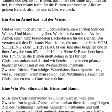
Tannen sind perfekt für Bienen, das Innere der Blüte liegt nicht zu
tief, ist daher relativ leicht für die Bienen zu erreichen. Alles im
grünen Bereich also, bei uns in Oberweilbach.
Ein Ass im Ärmel bzw. auf der Wiese.
Und es wird noch grüner in Oberweilbach, im wahrsten Sinn des
Wortes. Und blauer, und gelber. Wir haben da noch ein Ass im
Ärmel, einen ganz besonderen Leckerbissen für die Bienen. Das
verraten wir den Dachauer Nachrichten, die uns in der Serie VOM
SETZLING ZUM CHRISTBAUM das Jahr über begleiten und in
ihrer Ausgabe vom 07. Juni 2019 über Biene & Baum berichten.
Das Timing für die Bienen greift genau in das für den
Christbaumanbau und da sind wir bereits mitten in den pflanzen­
baulichen Grundsätzen des Weihnachtsbaumanbaus.
Zwischenfrüchte, Fruchtfolge, Winterhärte, Saatzeitpunkt – es gilt
viel zu beachten, wenn man sowohl den Nützlingen als auch den
Christbäumen etwas Gutes tun möchte.
Eine Win-Win Situation für Biene und Baum.
Muss eine Christbaumkultur rekultiviert werden, wird eine
Zwischenfrucht gesät. Zwischenfruchtanbau dient dem langfristigen
Ziel des nachhaltigen Anbaus gesunder Christbäume und hilft
sozusagen ganz nebenbei, optimale Voraussetzungen zu schaffen,