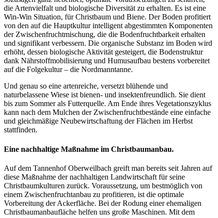
die Artenvielfalt und biologische Diversität zu erhalten. Es ist eine
Win-Win Situation, für Christbaum und Biene. Der Boden profitiert
von den auf die Hauptkultur intelligent abgestimmten Komponenten
der Zwischenfrucht­mischung, die die Bodenfruchtbarkeit erhalten
und signifikant verbessern. Die organische Substanz im Boden wird
erhöht, dessen biologische Aktivität gesteigert, die Bodenstruktur
dank Nährstoff­mobilisierung und Humusaufbau bestens vorbereitet
auf die Folgekultur – die Nordmanntanne.
Und genau so eine artenreiche, versetzt blühende und
naturbelassene Wiese ist bienen- und insektenfreundlich. Sie dient
bis zum Sommer als Futterquelle. Am Ende ihres Vegetationszyklus
kann nach dem Mulchen der Zwischenfruchtbestände eine einfache
und gleichmäßige Neubewirtschaftung der Flächen im Herbst
stattfinden.
Eine nachhaltige Maßnahme im Christbaumanbau.
Auf dem Tannenhof Oberweilbach greift man bereits seit Jahren auf
diese Maßnahme der nachhaltigen Landwirtschaft für seine
Christbaumkulturen zurück. Voraussetzung, um bestmöglich von
einem Zwischenfruchtanbau zu profitieren, ist die optimale
Vorbereitung der Ackerfläche. Bei der Rodung einer ehemaligen
Christbaumanbaufläche helfen uns große Maschinen. Mit dem