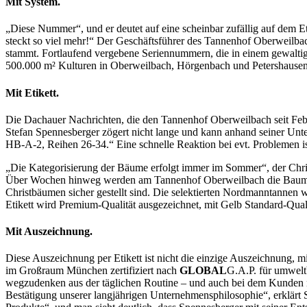
Mit System.
„Diese Nummer“, und er deutet auf eine scheinbar zufällig auf dem E
steckt so viel mehr!“ Der Geschäftsführer des Tannenhof Oberweilbac
stammt. Fortlaufend vergebene Seriennummern, die in einem gewaltig
500.000 m² Kulturen in Oberweilbach, Hörgenbach und Petershausen
Mit Etikett.
Die Dachauer Nachrichten, die den Tannenhof Oberweilbach seit
Stefan Spennesberger zögert nicht lange und kann anhand seiner Un
HB-A-2, Reihen 26-34.“ Eine schnelle Reaktion bei evt. Problemen ist
„Die Kategorisierung der Bäume erfolgt immer im Sommer“, der Chri
Über Wochen hinweg werden am Tannenhof Oberweilbach die Baumgene
Christbäumen sicher gestellt sind. Die selektierten Nordmanntannen w
Etikett wird Premium-Qualität ausgezeichnet, mit Gelb Standard-Qual
Mit Auszeichnung.
Diese Auszeichnung per Etikett ist nicht die einzige Auszeichnung, 
im Großraum München zertifiziert nach
GLOBAL
G.A.P. für umweltb
wegzudenken aus der täglichen Routine – und auch bei dem Kunden ni
Bestätigung unserer langjährigen Unternehmensphilosophie“, erklärt 