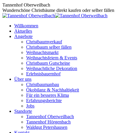
Zum
Tannenhof Oberweilbach
Inhalt
Wunderschöne Christbäume direkt kaufen oder selber fällen
springen
Willkommen
Aktuelles
Angebote
Christbaumverkauf
Christbaum selber fällen
Weihnachtsmarkt
Weihnachtsfeiern & Events
Christbaum Gutscheine
Weihnachtliche Dekoration
Erlebnisbauernhof
Über uns
Christbaumanbau
Ökobilanz & Nachhaltigkeit
Für ein besseres Klima
Erfahrungsberichte
Jobs
Standorte
Tannenhof Oberweilbach
Tannenhof Hörgenbach
Waldgut Petershausen
Kontakt