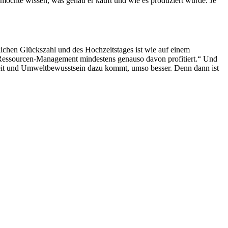
 möchte wissen, was genau er kauft und wie es produziert wurde. Je
ichen Glückszahl und des Hochzeitstages ist wie auf einem
em Ressourcen-Management mindestens genauso davon profitiert.“ Und
eit und Umweltbewusstsein dazu kommt, umso besser. Denn dann ist