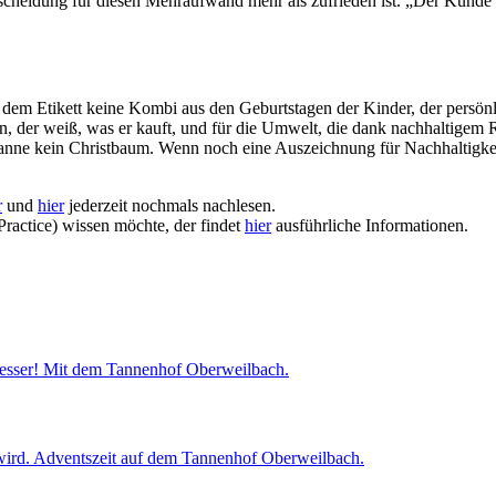
tscheidung für diesen Mehraufwand mehr als zufrieden ist. „Der Kunde
 dem Etikett keine Kombi aus den Geburtstagen der Kinder, der persönl
den, der weiß, was er kauft, und für die Umwelt, die dank nachhaltig
ntanne kein Christbaum. Wenn noch eine Auszeichnung für Nachhaltigk
r
und
hier
jederzeit nochmals nachlesen.
ractice) wissen möchte, der findet
hier
ausführliche Informationen.
esser! Mit dem Tannenhof Oberweilbach.
t wird. Adventszeit auf dem Tannenhof Oberweilbach.