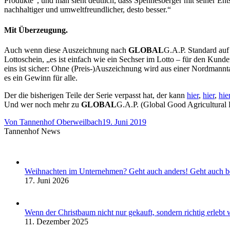
Produkte“, und man sieht deutlich, dass Spennesberger mit seiner En
nachhaltiger und umweltfreundlicher, desto besser.“
Mit Überzeugung.
Auch wenn diese Auszeichnung nach
GLOBAL
G.A.P. Standard auf
Lottoschein, „es ist einfach wie ein Sechser im Lotto – für den Kun
eins ist sicher: Ohne (Preis-)Auszeichnung wird aus einer Nordman
es ein Gewinn für alle.
Der die bisherigen Teile der Serie verpasst hat, der kann
hier
,
hier
,
hie
Und wer noch mehr zu
GLOBAL
G.A.P. (Global Good Agricultural P
Von
Tannenhof Oberweilbach
19. Juni 2019
Tannenhof News
Weihnachten im Unternehmen? Geht auch anders! Geht auch b
17. Juni 2026
Wenn der Christbaum nicht nur gekauft, sondern richtig erleb
11. Dezember 2025