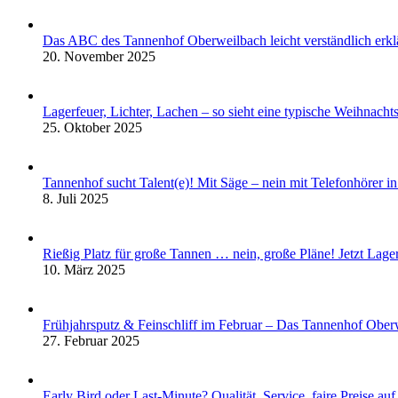
Das ABC des Tannenhof Oberweilbach leicht verständlich erklä
20. November 2025
Lagerfeuer, Lichter, Lachen – so sieht eine typische Weihnach
25. Oktober 2025
Tannenhof sucht Talent(e)! Mit Säge – nein mit Telefonhörer in
8. Juli 2025
Rießig Platz für große Tannen … nein, große Pläne! Jetzt La
10. März 2025
Frühjahrsputz & Feinschliff im Februar – Das Tannenhof Obe
27. Februar 2025
Early Bird oder Last-Minute? Qualität, Service, faire Preise a