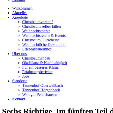
Willkommen
Aktuelles
Angebote
Christbaumverkauf
Christbaum selber fällen
Weihnachtsmarkt
Weihnachtsfeiern & Events
Christbaum Gutscheine
Weihnachtliche Dekoration
Erlebnisbauernhof
Über uns
Christbaumanbau
Ökobilanz & Nachhaltigkeit
Für ein besseres Klima
Erfahrungsberichte
Jobs
Standorte
Tannenhof Oberweilbach
Tannenhof Hörgenbach
Waldgut Petershausen
Kontakt
Sechs Richtige. Im fünften T