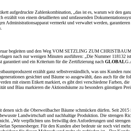
tikett aufgedruckte Zahlenkombination, „das ist es, warum wir den gan
h erzählt von einem detaillierten und umfassenden Dokumentationssyst
en Administrationsapparat vermerkt und verwaltet werden, garantieren
.
 Februar begleiten und den Weg VOM SETZLING ZUM CHRISTBAUM aufz
terlagen nach nur wenigen Minuten ausführen: „Die Nummer 118132 ist 
 garantiert und ein Kriterium für die Zertifizierung nach
GLOBAL
G.A
stbaumproduzent erzählt ganz selbstverständlich, was uns Kunden run
rationen gesichtet und Bäume so ausgewählt, dass auch für die folg
erden mit einem Etikett markiert, es gibt drei verschiedene Farben, di
ität und Blau markieren die Aktionsbäume zu besonders günstigen Prei
mit denen sich die Oberweilbacher Bäume schmücken dürfen. Seit 2015 i
ewusste Landwirtschaft und nachhaltige Produktion. Die strengen Richt
cht. „Wir verpflichten uns freiwillig den Anforderungen und strengen
Stefan Spennesberger. Für den Kunden aber bedeute sie noch viel mehr