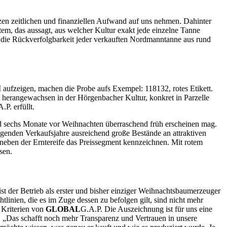
zen zeitlichen und finanziellen Aufwand auf uns nehmen. Dahinter
em, das aussagt, aus welcher Kultur exakt jede einzelne Tanne
 die Rückverfolgbarkeit jeder verkauften Nordmanntanne aus rund
eigen, machen die Probe aufs Exempel: 118132, rotes Etikett.
herangewachsen in der Hörgenbacher Kultur, konkret in Parzelle
.P. erfüllt.
d sechs Monate vor Weihnachten überraschend früh erscheinen mag.
enden Verkaufsjahre ausreichend große Bestände an attraktiven
e neben der Erntereife das Preissegment kennzeichnen. Mit rotem
sen.
st der Betrieb als erster und bisher einziger Weihnachtsbaumerzeuger
linien, die es im Zuge dessen zu befolgen gilt, sind nicht mehr
 Kriterien von
GLOBAL
G.A.P. Die Auszeichnung ist für uns eine
. „Das schafft noch mehr Transparenz und Vertrauen in unsere