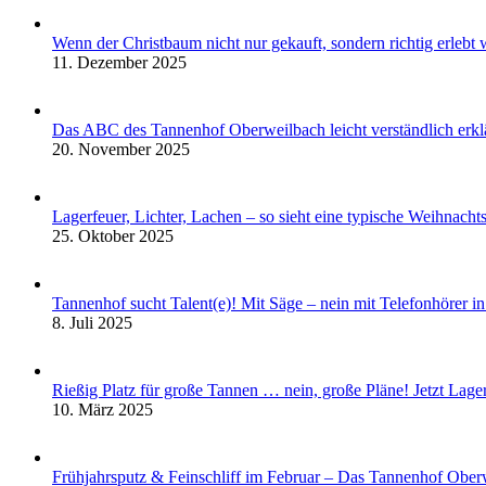
Wenn der Christbaum nicht nur gekauft, sondern richtig erleb
11. Dezember 2025
Das ABC des Tannenhof Oberweilbach leicht verständlich erklä
20. November 2025
Lagerfeuer, Lichter, Lachen – so sieht eine typische Weihnach
25. Oktober 2025
Tannenhof sucht Talent(e)! Mit Säge – nein mit Telefonhörer in
8. Juli 2025
Rießig Platz für große Tannen … nein, große Pläne! Jetzt La
10. März 2025
Frühjahrsputz & Feinschliff im Februar – Das Tannenhof Obe