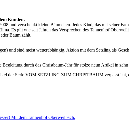
 dem Kunden.
008 und verschenkt kleine Bäumchen. Jedes Kind, das mit seiner Famil
Klima. Es gilt wie seit Jahren das Versprechen des Tannenhof Oberweil
jeder Baum zählt.
agen) und sind meist wetterabhängig. Aktion mit dem Setzling als Ges
 Begleitung durch das Christbaum-Jahr für stolze neun Artikel in zeh
gsartikel der Serie VOM SETZLING ZUM CHRISTBAUM verpasst hat, de
esser! Mit dem Tannenhof Oberweilbach.