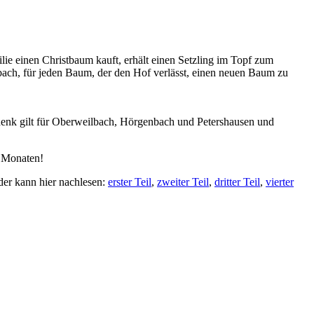
ie einen Christbaum kauft, erhält einen Setzling im Topf zum
bach, für jeden Baum, der den Hof verlässt, einen neuen Baum zu
chenk gilt für Oberweilbach, Hörgenbach und Petershausen und
n Monaten!
r kann hier nachlesen:
erster Teil
,
zweiter Teil
,
dritter Teil
,
vierter