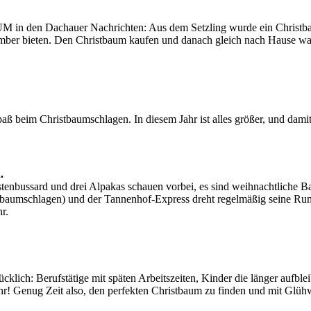
in den Dachauer Nachrichten: Aus dem Setzling wurde ein Christb
ber bieten. Den Christbaum kaufen und danach gleich nach Hause war 
aß beim Christbaumschlagen. In diesem Jahr ist alles größer, und dami
.
enbussard und drei Alpakas schauen vorbei, es sind weihnachtliche Bas
tbaumschlagen) und der Tannenhof-Express dreht regelmäßig seine Run
r.
lücklich: Berufstätige mit späten Arbeitszeiten, Kinder die länger au
hr! Genug Zeit also, den perfekten Christbaum zu finden und mit Glüh