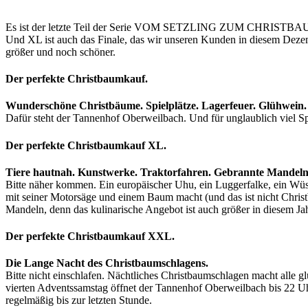
Es ist der letzte Teil der Serie VOM SETZLING ZUM CHRISTBAUM 
Und XL ist auch das Finale, das wir unseren Kunden in diesem Dezem
größer und noch schöner.
Der perfekte Christbaumkauf.
Wunderschöne Christbäume. Spielplätze. Lagerfeuer. Glühwein.
Dafür steht der Tannenhof Oberweilbach. Und für unglaublich viel Sp
Der perfekte Christbaumkauf XL.
Tiere hautnah. Kunstwerke. Traktorfahren. Gebrannte Mandeln
Bitte näher kommen. Ein europäischer Uhu, ein Luggerfalke, ein Wüst
mit seiner Motorsäge und einem Baum macht (und das ist nicht Chris
Mandeln, denn das kulinarische Angebot ist auch größer in diesem Jah
Der perfekte Christbaumkauf XXL.
Die Lange Nacht des Christbaumschlagens.
Bitte nicht einschlafen. Nächtliches Christbaumschlagen macht alle g
vierten Advent­ssamstag öffnet der Tannenhof Oberweilbach bis 22 U
regelmäßig bis zur letzten Stunde.