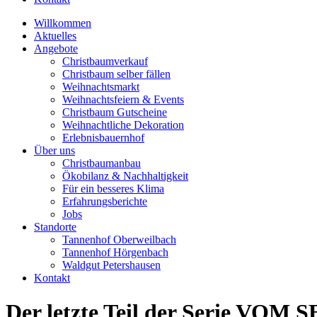
Willkommen
Aktuelles
Angebote
Christbaumverkauf
Christbaum selber fällen
Weihnachtsmarkt
Weihnachtsfeiern & Events
Christbaum Gutscheine
Weihnachtliche Dekoration
Erlebnisbauernhof
Über uns
Christbaumanbau
Ökobilanz & Nachhaltigkeit
Für ein besseres Klima
Erfahrungsberichte
Jobs
Standorte
Tannenhof Oberweilbach
Tannenhof Hörgenbach
Waldgut Petershausen
Kontakt
Der letzte Teil der Serie VO