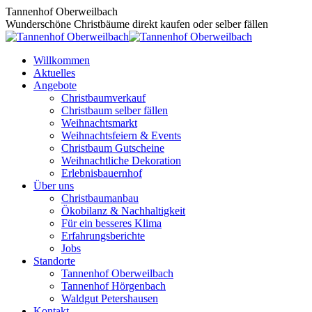
Zum
Tannenhof Oberweilbach
Inhalt
Wunderschöne Christbäume direkt kaufen oder selber fällen
springen
Willkommen
Aktuelles
Angebote
Christbaumverkauf
Christbaum selber fällen
Weihnachtsmarkt
Weihnachtsfeiern & Events
Christbaum Gutscheine
Weihnachtliche Dekoration
Erlebnisbauernhof
Über uns
Christbaumanbau
Ökobilanz & Nachhaltigkeit
Für ein besseres Klima
Erfahrungsberichte
Jobs
Standorte
Tannenhof Oberweilbach
Tannenhof Hörgenbach
Waldgut Petershausen
Kontakt